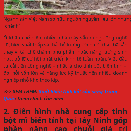
Ngành sắn Việt Nam sở hữu nguồn nguyên liệu lớn nhưng 
“chênh”
Ở khâu chế biến, nhiều nhà máy vẫn dùng công nghệ
cũ, hiệu suất thấp và thải bỏ lượng lớn nước thải, bã sắn
thay vì tái chế thành phụ phẩm hoặc năng lượng sinh
học, bỏ lỡ cơ hội phát triển kinh tế tuần hoàn. Việc đầu
tư cải tiến công nghệ – nhất là cho tinh bột biến tính –
đòi hỏi vốn lớn và năng lực kỹ thuật nên nhiều doanh
nghiệp nhỏ khó theo kịp.
>>> XEM THÊM:
Xuất khẩu tinh bột sắn sang Trung
Quốc
​: Điểm chính cần nắm
2. Điển hình nhà cung cấp tinh
bột mì biến tính tại Tây Ninh góp
phần nâng cao chuỗi giá trị