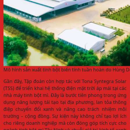
Mô hình sản xuất tinh bột biến tính tuần hoàn do Hùng D
Gần đây, Tập đoàn còn hợp tác với Tona Syntegra Solar
(TSS) để triển khai hệ thống điện mặt trời áp mái tại các
nhà máy tinh bột mì. Đây là bước tiên phong trong ứng
dụng năng lượng tái tạo tại địa phương, lan tỏa thông
điệp chuyển đổi xanh và nâng cao trách nhiệm môi
trường – cộng đồng. Sự kiện này không chỉ tạo lợi ích
cho riêng doanh nghiệp mà còn đóng góp tích cực cho