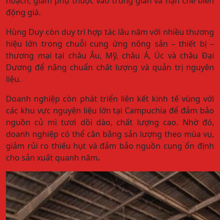
hoạch, giảm phụ thuộc vào trung gian và hạn chế biến
động giá.
Hùng Duy còn duy trì hợp tác lâu năm với nhiều thương
hiệu lớn trong chuỗi cung ứng nông sản – thiết bị –
thương mại tại châu Âu, Mỹ, châu Á, Úc và châu Đại
Dương để nâng chuẩn chất lượng và quản trị nguyên
liệu.
Doanh nghiệp còn phát triển liên kết kinh tế vùng với
các khu vực nguyên liệu lớn tại Campuchia để đảm bảo
nguồn củ mì tươi dồi dào, chất lượng cao. Nhờ đó,
doanh nghiệp có thể cân bằng sản lượng theo mùa vụ,
giảm rủi ro thiếu hụt và đảm bảo nguồn cung ổn định
cho sản xuất quanh năm
.