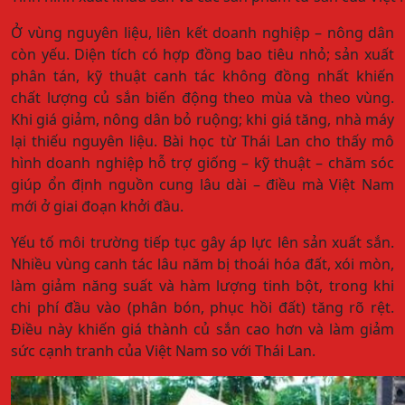
Ở vùng nguyên liệu, liên kết doanh nghiệp – nông dân
còn yếu. Diện tích có hợp đồng bao tiêu nhỏ; sản xuất
phân tán, kỹ thuật canh tác không đồng nhất khiến
chất lượng củ sắn biến động theo mùa và theo vùng.
Khi giá giảm, nông dân bỏ ruộng; khi giá tăng, nhà máy
lại thiếu nguyên liệu. Bài học từ Thái Lan cho thấy mô
hình doanh nghiệp hỗ trợ giống – kỹ thuật – chăm sóc
giúp ổn định nguồn cung lâu dài – điều mà Việt Nam
mới ở giai đoạn khởi đầu.
Yếu tố môi trường tiếp tục gây áp lực lên sản xuất sắn.
Nhiều vùng canh tác lâu năm bị thoái hóa đất, xói mòn,
làm giảm năng suất và hàm lượng tinh bột, trong khi
chi phí đầu vào (phân bón, phục hồi đất) tăng rõ rệt.
Điều này khiến giá thành củ sắn cao hơn và làm giảm
sức cạnh tranh của Việt Nam so với Thái Lan.