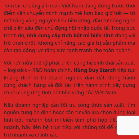
Tóm lại, chuỗi giá trị sắn Việt Nam đang đứng trước thời
điểm cần chuyển mình mạnh mẽ hơn bao giờ hết — từ
mở rộng vùng nguyên liệu bền vững, đầu tư công nghệ
chế biến sâu đến chủ động hội nhập quốc tế. Trong bức
tranh đó,
nhà cung cấp tinh bột mì biến tính
đóng vai
trò then chốt, không chỉ nâng cao giá trị sản phẩm mà
còn tạo động lực tăng sức cạnh tranh cho toàn ngành.
Với hơn nửa thế kỷ phát triển cùng hệ sinh thái sản xuất
– logistics – R&D hoàn chỉnh,
Hùng Duy Starch
tiếp tục
khẳng định vị trí doanh nghiệp dẫn dắt, đồng hành
cùng khách hàng và đối tác trên hành trình xây dựng
chuỗi cung ứng tinh bột bền vững của Việt Nam.
Nếu doanh nghiệp cần tối ưu công thức sản xuất, tìm
nguồn cung ổn định hoặc cần tư vấn lựa chọn đúng loại
tinh bột mì/tinh bột mì biến tính phù hợp tiêu chuẩn
ngành, hãy liên hệ trực tiếp với chúng tôi để được hỗ
trợ nhanh và chính xác.