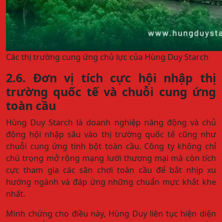
Các thị trường cung ứng chủ lực của Hùng Duy Starch
2.6. Đơn vị tích cực hội nhập thị
trường quốc tế và chuỗi cung ứng
toàn cầu
Hùng Duy Starch là doanh nghiệp năng động và chủ
động hội nhập sâu vào thị trường quốc tế cũng như
chuỗi cung ứng tinh bột toàn cầu. Công ty không chỉ
chú trọng mở rộng mạng lưới thương mại mà còn tích
cực tham gia các sân chơi toàn cầu để bắt nhịp xu
hướng ngành và đáp ứng những chuẩn mực khắt khe
nhất.
Minh chứng cho điều này, Hùng Duy liên tục hiện diện