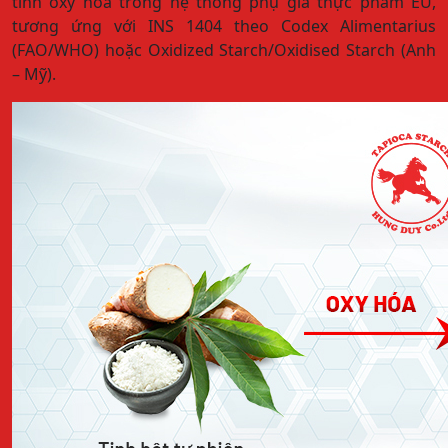
tính oxy hóa trong hệ thống phụ gia thực phẩm EU,
tương ứng với INS 1404 theo Codex Alimentarius
(FAO/WHO) hoặc Oxidized Starch/Oxidised Starch (Anh
– Mỹ).