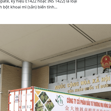
ipate, ký hiệu E1422 hoặc INS 1422) là loại
h bột khoai mì (sắn) biến tính...