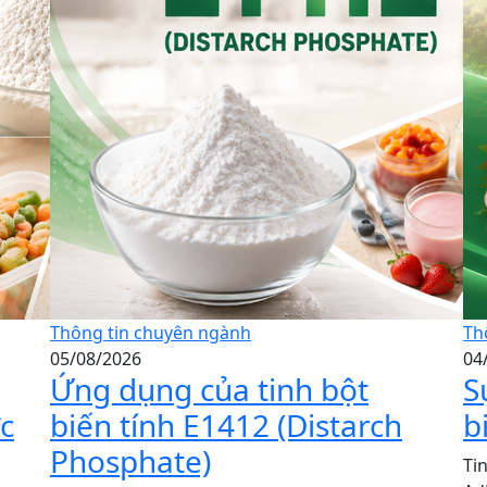
Thông tin chuyên ngành
Th
05/08/2026
04
Ứng dụng của tinh bột
S
c
biến tính E1412 (Distarch
b
Phosphate)
Ti