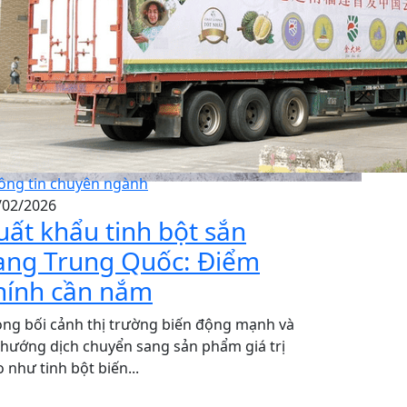
ông tin chuyên ngành
/02/2026
uất khẩu tinh bột sắn
ang Trung Quốc​: Điểm
hính cần nắm
ong bối cảnh thị trường biến động mạnh và
 hướng dịch chuyển sang sản phẩm giá trị
 như tinh bột biến...