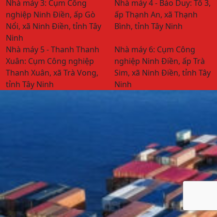
Nhà máy 3:
Cụm Công
Nhà máy 4 - Bảo Duy:
Tổ 3,
nghiệp Ninh Điền, ấp Gò
ấp Thạnh An, xã Thạnh
Nổi, xã Ninh Điền, tỉnh Tây
Bình, tỉnh Tây Ninh
Ninh
Nhà máy 5 - Thanh Thanh
Nhà máy 6:
Cụm Công
Xuân:
Cụm Công nghiệp
nghiệp Ninh Điền, ấp Trà
Thanh Xuân, xã Trà Vong,
Sim, xã Ninh Điền, tỉnh Tây
tỉnh Tây Ninh
Ninh