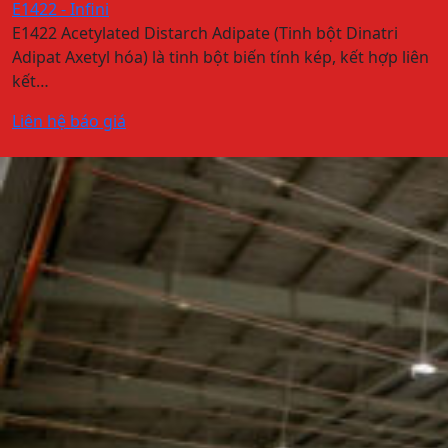
E1422 - Infini
E1422 Acetylated Distarch Adipate (Tinh bột Dinatri
Adipat Axetyl hóa) là tinh bột biến tính kép, kết hợp liên
kết…
Liên hệ báo giá