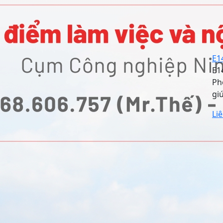
E1
E1
Ph
gi
Li