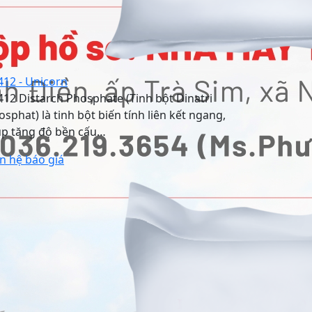
412 - Unicorn
412 Distarch Phosphate (Tinh bột Dinatri
osphat) là tinh bột biến tính liên kết ngang,
úp tăng độ bền cấu…
ên hệ báo giá