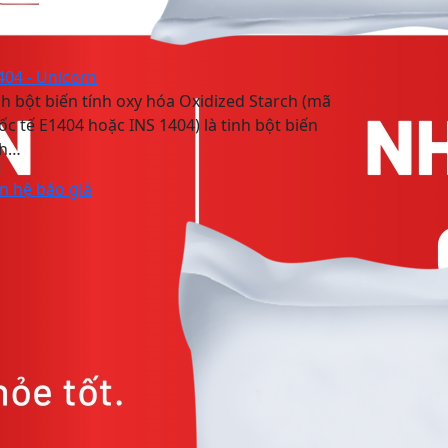
404 - Unicorn
nh bột biến tính oxy hóa Oxidized Starch (mã
ốc tế E1404 hoặc INS 1404) là tinh bột biến
nh…
ên hệ báo giá