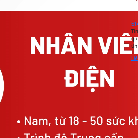
E1
Ti
qu
tí
Li