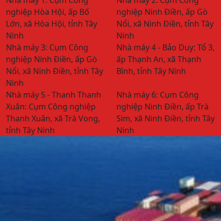
Nhà máy 1:
Cụm Công
Nhà máy 2:
Cụm Công
nghiệp Hòa Hội, ấp Bố
nghiệp Ninh Điền, ấp Gò
Lớn, xã Hòa Hội, tỉnh Tây
Nổi, xã Ninh Điền, tỉnh Tây
Ninh
Ninh
Nhà máy 3:
Cụm Công
Nhà máy 4 - Bảo Duy:
Tổ 3,
nghiệp Ninh Điền, ấp Gò
ấp Thạnh An, xã Thạnh
Nổi, xã Ninh Điền, tỉnh Tây
Bình, tỉnh Tây Ninh
Ninh
Nhà máy 5 - Thanh Thanh
Nhà máy 6:
Cụm Công
Xuân:
Cụm Công nghiệp
nghiệp Ninh Điền, ấp Trà
Thanh Xuân, xã Trà Vong,
Sim, xã Ninh Điền, tỉnh Tây
tỉnh Tây Ninh
Ninh