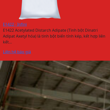
E1422 - Infini
E1422 Acetylated Distarch Adipate (Tinh bột Dinatri
Adipat Axetyl hóa) là tinh bột biến tính kép, kết hợp liên
kết…
Liên hệ báo giá