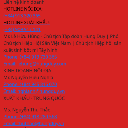
Liên hệ kinh doanh
HOTLINE NỘI ĐỊA:
(+84) 913 320 365
HOTLINE XUẤT KHẨU:
(+84) 909 917 141
Mr. Lê Hữu Hùng - Chủ tịch Tập đoàn Hùng Duy | Phó
Chủ tịch Hiệp Hội Sắn Việt Nam | Chủ tịch Hiệp hội sản
xuất tinh bột mì Tây Ninh
Phone: (+84) 913 730 365
Email: lehung@hungduy.com
KINH DOANH NỘI ĐỊA
Mr. Nguyễn Hiếu Nghĩa
Phone: (+84) 945 816 070
Email: nghianh@hungduy.vn
XUẤT KHẨU - TRUNG QUỐC
Ms. Nguyễn Thu Thảo
Phone: (+84) 918 280 568
Email: thuthao@hungduy.vn