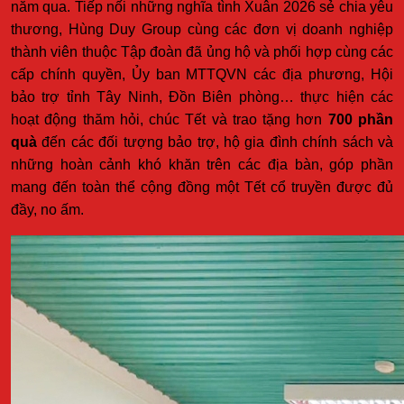
năm qua. Tiếp nối những nghĩa tình Xuân 2026 sẻ chia yêu
thương, Hùng Duy Group cùng các đơn vị doanh nghiệp
thành viên thuộc Tập đoàn đã ủng hộ và phối hợp cùng các
cấp chính quyền, Ủy ban MTTQVN các địa phương, Hội
bảo trợ tỉnh Tây Ninh, Đồn Biên phòng… thực hiện các
hoạt động thăm hỏi, chúc Tết và trao tặng hơn
700 phần
quà
đến các đối tượng bảo trợ, hộ gia đình chính sách và
những hoàn cảnh khó khăn trên các địa bàn, góp phần
mang đến toàn thể cộng đồng một Tết cổ truyền được đủ
đầy, no ấm.