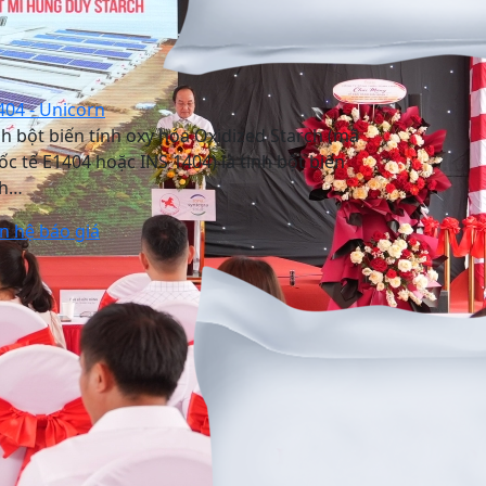
404 - Unicorn
nh bột biến tính oxy hóa Oxidized Starch (mã
ốc tế E1404 hoặc INS 1404) là tinh bột biến
nh…
ên hệ báo giá