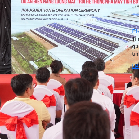
E1
Ti
qu
tí
Li