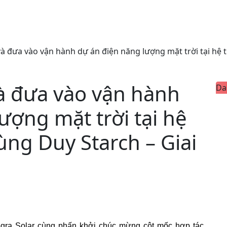
à đưa vào vận hành dự án điện năng lượng mặt trời tại hệ
à đưa vào vận hành
Da
ượng mặt trời tại hệ
ng Duy Starch – Giai
gra Sola
r
cùng phấn khởi chúc mừng cột mốc hợp tác