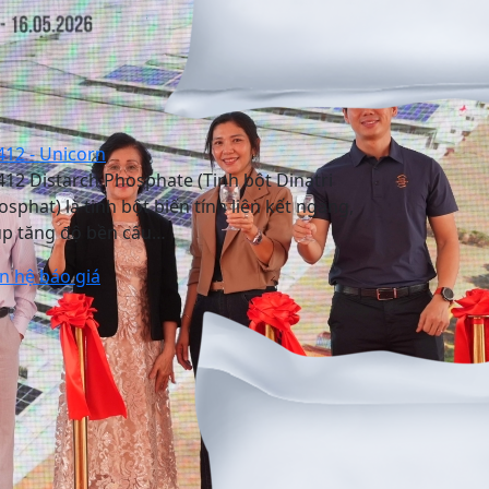
412 - Unicorn
412 Distarch Phosphate (Tinh bột Dinatri
osphat) là tinh bột biến tính liên kết ngang,
úp tăng độ bền cấu…
ên hệ báo giá