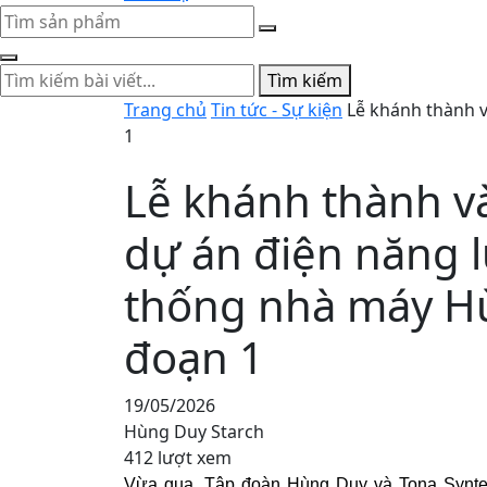
Tìm kiếm
Trang chủ
Tin tức - Sự kiện
Lễ khánh thành v
1
Lễ khánh thành v
dự án điện năng l
thống nhà máy Hù
đoạn 1
19/05/2026
Hùng Duy Starch
412 lượt xem
Vừa qua, Tập đoàn Hùng Duy và
T
ona Synte