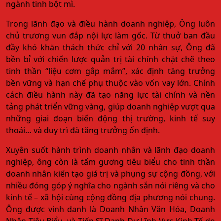
ngành tinh bột mì.
Trong lãnh đạo và điều hành doanh nghiệp, Ông luôn
chủ trương vun đắp nội lực làm gốc. Từ thuở ban đầu
đầy khó khăn thách thức chỉ với 20 nhân sự, Ông đã
bền bỉ với chiến lược quản trị tài chính chặt chẽ theo
tinh thần “liệu cơm gắp mắm”, xác định tăng trưởng
bền vững và hạn chế phụ thuộc vào vốn vay lớn. Chính
cách điều hành này đã tạo năng lực tài chính và nền
tảng phát triển vững vàng, giúp doanh nghiệp vượt qua
những giai đoạn biến động thị trường, kinh tế suy
thoái… và duy trì đà tăng trưởng ổn định.
Xuyên suốt hành trình doanh nhân và lãnh đạo doanh
nghiệp, ông còn là tấm gương tiêu biểu cho tinh thần
doanh nhân kiến tạo giá trị và phụng sự cộng đồng, với
nhiều đóng góp ý nghĩa cho ngành sắn nói riêng và cho
kinh tế – xã hội cùng cộng đồng địa phương nói chung.
Ông được vinh danh là Doanh Nhân Văn Hóa, Doanh
Nhân Tiêu Biểu, và Tiến Sĩ Danh Dự Lĩnh Vực Kinh Tế do