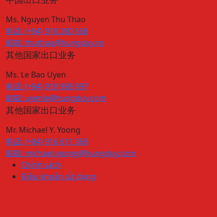
Ms. Nguyen Thu Thao
电话: (+84) 918 280 568
邮箱: thuthao@hungduy.vn
其他国家出口业务
Ms. Le Bao Uyen
电话: (+84) 919 998 997
邮箱: uyenle@hungduy.com
其他国家出口业务
Mr. Michael Y. Yoong
电话: (+84) 916 611 369
邮箱: michael.yoong@hungduy.com
Chính sách
Điều khoản sử dụng