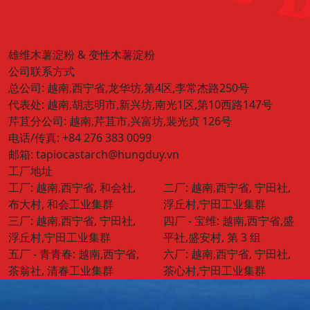
雄维木薯淀粉 & 变性木薯淀粉
公司联系方式
总公司:
越南,西宁省,龙华坊,第4区,李常杰路250号
代表处:
越南,胡志明市,新兴坊,南光1区,第10西路147号
芹苴分公司:
越南,芹苴市,兴富坊,裴光贞 126号
电话/传真:
+84 276 383 0099
邮箱:
tapiocastarch@hungduy.vn
工厂地址
工厂:
越南,西宁省, 和会社,
二厂:
越南,西宁省, 宁田社,
布大村, 和会工业集群
浮丘村,宁田工业集群
三厂:
越南,西宁省, 宁田社,
四厂 - 宝维:
越南,西宁省,盛
浮丘村,宁田工业集群
平社,盛安村, 第 3 组
五厂 - 青青春:
越南,西宁省,
六厂:
越南,西宁省, 宁田社,
茶翁社, 清春工业集群
茶心村,宁田工业集群